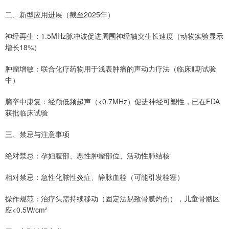
二、新型应用进展（截至2025年）
神经再生：1.5MHz脉冲波促进周围神经轴突生长速度（动物实验显示
增长18%）
肿瘤增敏：联合化疗药物用于浅表肿瘤的声动力疗法（临床Ⅱ期试验
中）
脑卒中康复：经颅低频超声（<0.7MHz）促进神经可塑性，已在FDA
获批临床试验
三、禁忌与注意事项
绝对禁忌：孕妇腹部、恶性肿瘤部位、活动性肺结核
相对禁忌：急性化脓性炎症、静脉血栓（可能引发栓塞）
操作规范：治疗头需持续移动（固定法易致骨膜灼伤），儿童骨骼区
应<0.5W/cm²