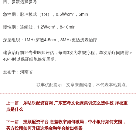
四、参数选择参考
急性期：脉冲模式（1:4），0.5W/cm²，5min
慢性期：连续波，1.2W/cm²，8-10min
深层组织：1MHz穿透4-5cm，3MHz更适浅表治疗
建议治疗前经专业医师评估，每周3次为常规疗程，单次治疗间隔需＞
48小时以保证细胞修复周期。
发布于：河南省
联丰优配提示：文章来自网络，不代表本站观点。
上一篇：
乐咕乐配资官网 广东艺考文化课集训怎么选学校 择校重
点是什么
下一篇：
投顾配资平台 息差收窄如何破局，中小银行如何突围，
买方投顾如何升级这场金融年会给出答案