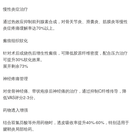
慢性炎症治疗
通过热效应抑制前列腺素合成，对骨关节炎、滑囊炎、筋膜炎等慢性
炎症疼痛缓解率达70%以上。
瘢痕组织软化
针对术后或烧伤后增生性瘢痕，可降低胶原纤维密度，配合压力治疗
可提升30%软化效果。
展开剩余73%
神经疼痛管理
对坐骨神经痛、带状疱疹后神经痛的治疗，通过抑制C纤维传导，降
低VAS评分2-3分。
药物透入增强
结合双氯芬酸等外用药物时，透皮吸收率提升40%-60%，特别适用于
腱鞘炎局部给药。