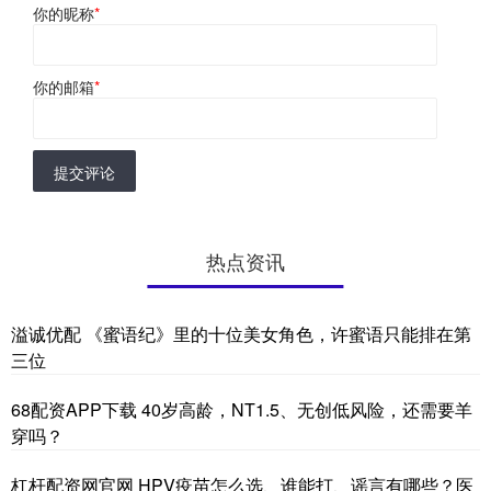
你的昵称
*
你的邮箱
*
提交评论
热点资讯
溢诚优配 《蜜语纪》里的十位美女角色，许蜜语只能排在第
三位
68配资APP下载 40岁高龄，NT1.5、无创低风险，还需要羊
穿吗？
杠杆配资网官网 HPV疫苗怎么选、谁能打、谣言有哪些？医