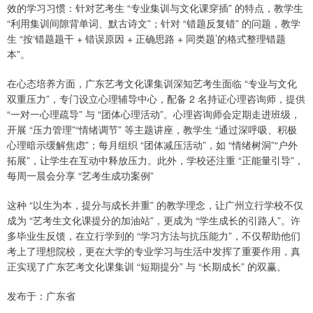
效的学习习惯：针对艺考生 “专业集训与文化课穿插” 的特点，教学生
“利用集训间隙背单词、默古诗文”；针对 “错题反复错” 的问题，教学
生 “按‘错题题干 + 错误原因 + 正确思路 + 同类题’的格式整理错题
本”。
在心态培养方面，广东艺考文化课集训深知艺考生面临 “专业与文化
双重压力”，专门设立心理辅导中心，配备 2 名持证心理咨询师，提供
“一对一心理疏导” 与 “团体心理活动”。心理咨询师会定期走进班级，
开展 “压力管理”“情绪调节” 等主题讲座，教学生 “通过深呼吸、积极
心理暗示缓解焦虑”；每月组织 “团体减压活动”，如 “情绪树洞”“户外
拓展”，让学生在互动中释放压力。此外，学校还注重 “正能量引导”，
每周一晨会分享 “艺考生成功案例”
这种 “以生为本，提分与成长并重” 的教学理念，让广州立行学校不仅
成为 “艺考生文化课提分的加油站”，更成为 “学生成长的引路人”。许
多毕业生反馈，在立行学到的 “学习方法与抗压能力”，不仅帮助他们
考上了理想院校，更在大学的专业学习与生活中发挥了重要作用，真
正实现了广东艺考文化课集训 “短期提分” 与 “长期成长” 的双赢。
发布于：广东省