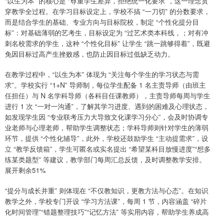
“以生为本” 的核心是 “尊重学生差异，拒绝统一化要求”，这一理念贯
穿教学全过程。在学习目标设定上，学校不搞 “一刀切” 的分数要求，
而是结合学生的基础、专业方向与目标院校，制定 “个性化提分目
标”：对基础薄弱的艺考生，目标设定为 “过艺术类本科线，；对有冲
刺名校需求的学生，这种 “个性化目标” 让学生 “跳一跳够得着”，既避
免因目标过高产生挫败感，也防止因目标过低缺乏动力。
在教学过程中，“以生为本” 体现为 “关注每个学生的学习状态与需
求”。学校实行 “1+N” 导师制，每位学生配备 1 名主责导师（由班主
任担任）与 N 名学科导师（各科目任课教师），主责导师每周与学生
进行 1 次 “一对一沟通”，了解其学习进度、遇到的困难及心理状态，
如发现学生因 “专业联考压力大导致文化课学习分心”，会及时协调专
业老师与心理老师，帮助学生调整状态；学科导师则针对学生的薄弱
环节，提供 “个性化辅导”，此外，学校还鼓励学生 “主动提需求”，设
立 “教学反馈箱”，学生可匿名或实名提出 “希望某科目放慢进度”“想多
练某类题型” 等建议，教学部门每周汇总反馈，及时调整教学安排。
展开剩余51%
“提分与成长并重” 则体现在 “不仅教知识，更教方法与心态”。在知识
教学之外，学校专门开设 “学习方法课”，每周 1 节，内容涵盖 “碎片
化时间管理”“错题整理技巧”“记忆方法” 等实用内容，帮助学生养成高