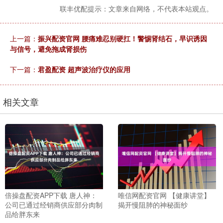
联丰优配提示：文章来自网络，不代表本站观点。
上一篇：
振兴配资官网 腰痛难忍别硬扛！警惕肾结石，早识诱因
与信号，避免拖成肾损伤
下一篇：
君盈配资 超声波治疗仪的应用
相关文章
倍操盘配资APP下载 唐人神：
唯信网配资官网 【健康讲堂】
公司已通过经销商供应部分肉制
揭开慢阻肺的神秘面纱
品给胖东来