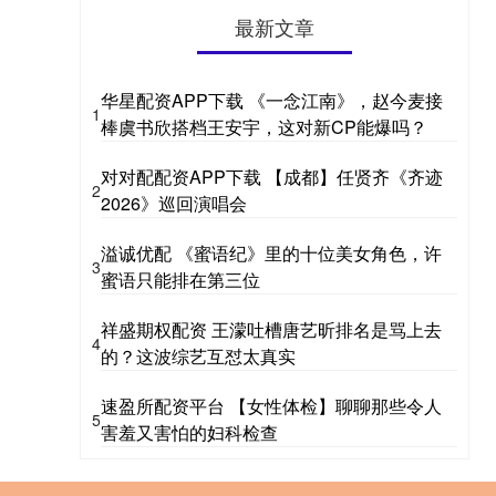
最新文章
华星配资APP下载 《一念江南》，赵今麦接
1
棒虞书欣搭档王安宇，这对新CP能爆吗？
对对配配资APP下载 【成都】任贤齐《齐迹
2
2026》巡回演唱会
溢诚优配 《蜜语纪》里的十位美女角色，许
3
蜜语只能排在第三位
祥盛期权配资 王濛吐槽唐艺昕排名是骂上去
4
的？这波综艺互怼太真实
速盈所配资平台 【女性体检】聊聊那些令人
5
害羞又害怕的妇科检查