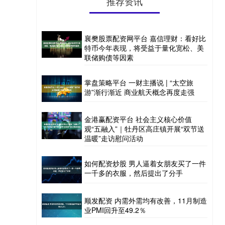
推荐资讯
襄樊股票配资网平台 嘉信理财：看好比
特币今年表现，将受益于量化宽松、美
联储购债等因素
掌盘策略平台 一财主播说 | “太空旅
游”渐行渐近 商业航天概念再度走强
金港赢配资平台 社会主义核心价值
观“五融入”｜牡丹区高庄镇开展“双节送
温暖”走访慰问活动
如何配资炒股 男人逼着女朋友买了一件
一千多的衣服，然后提出了分手
顺发配资 内需外需均有改善，11月制造
业PMI回升至49.2％