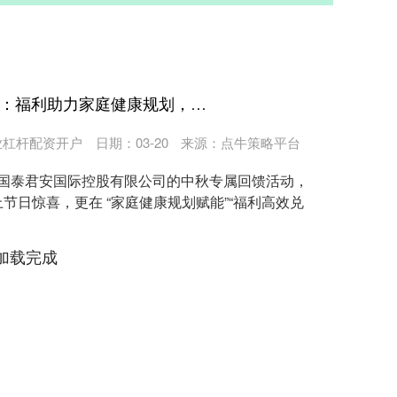
翼牛网 国泰君安中秋回馈：福利助力家庭健康规划，高效兑现省时间，携手用户筑长期信任
业杠杆配资开户
日期：03-20
来源：点牛策略平台
际，国泰君安国际控股有限公司的中秋专属回馈活动，
节日惊喜，更在 “家庭健康规划赋能”“福利高效兑
加载完成