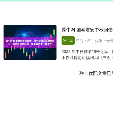
翼牛网
查看：
80
分类：
专
2025 年中秋佳节到来之
不仅以稳定币福利为用户送上
现”“长期信....
联丰优配文章已