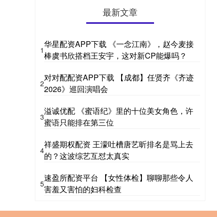
最新文章
华星配资APP下载 《一念江南》，赵今麦接
1
棒虞书欣搭档王安宇，这对新CP能爆吗？
对对配配资APP下载 【成都】任贤齐《齐迹
2
2026》巡回演唱会
溢诚优配 《蜜语纪》里的十位美女角色，许
3
蜜语只能排在第三位
祥盛期权配资 王濛吐槽唐艺昕排名是骂上去
4
的？这波综艺互怼太真实
速盈所配资平台 【女性体检】聊聊那些令人
5
害羞又害怕的妇科检查