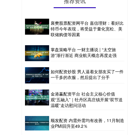
推荐资讯
襄樊股票配资网平台 嘉信理财：看好比
特币今年表现，将受益于量化宽松、美
联储购债等因素
掌盘策略平台 一财主播说 | “太空旅
游”渐行渐近 商业航天概念再度走强
如何配资炒股 男人逼着女朋友买了一件
一千多的衣服，然后提出了分手
金港赢配资平台 社会主义核心价值
观“五融入”｜牡丹区高庄镇开展“双节送
温暖”走访慰问活动
顺发配资 内需外需均有改善，11月制造
业PMI回升至49.2％