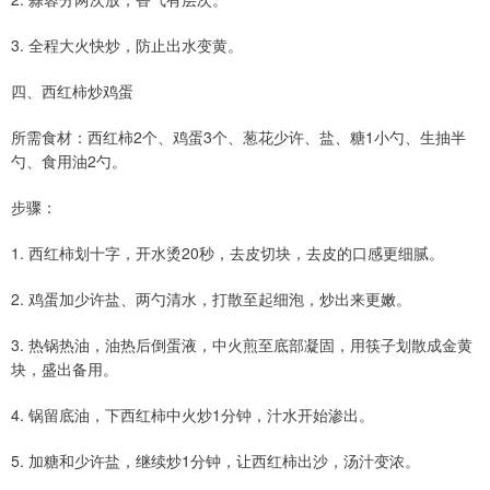
3. 全程大火快炒，防止出水变黄。
四、西红柿炒鸡蛋
所需食材：西红柿2个、鸡蛋3个、葱花少许、盐、糖1小勺、生抽半
勺、食用油2勺。
步骤：
1. 西红柿划十字，开水烫20秒，去皮切块，去皮的口感更细腻。
2. 鸡蛋加少许盐、两勺清水，打散至起细泡，炒出来更嫩。
3. 热锅热油，油热后倒蛋液，中火煎至底部凝固，用筷子划散成金黄
块，盛出备用。
4. 锅留底油，下西红柿中火炒1分钟，汁水开始渗出。
5. 加糖和少许盐，继续炒1分钟，让西红柿出沙，汤汁变浓。