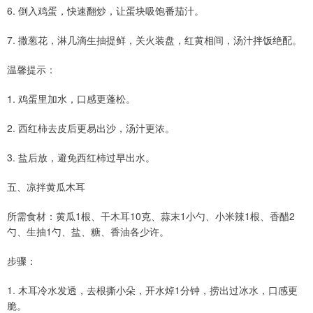
6. 倒入鸡蛋，快速翻炒，让蛋块吸饱番茄汁。
7. 撒葱花，淋几滴生抽提鲜，关火装盘，红黄相间，汤汁拌饭绝配。
温馨提示：
1. 鸡蛋里加水，口感更蓬松。
2. 西红柿去皮后更易出沙，汤汁更浓。
3. 盐后放，避免西红柿过早出水。
五、凉拌黄瓜木耳
所需食材：黄瓜1根、干木耳10克、蒜末1小勺、小米辣1根、香醋2
勺、生抽1勺、盐、糖、香油各少许。
步骤：
1. 木耳冷水发透，去根撕小朵，开水焯1分钟，捞出过冰水，口感更
脆。