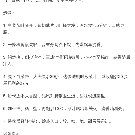
步骤：
1. 白菜帮叶分开，帮切薄片，叶撕大块，冰水浸泡5分钟，口感更
脆。
2. 干辣椒剪段去籽，蒜末分两次下锅，先爆锅再提香。
3. 锅烧热，倒少许油，三成油温下辣椒段，小火炒至棕红，蒜香随后
冲入。
4. 先下白菜帮，大火快炒30秒，边缘透明时放菜叶，继续翻炒20秒。
展开剩余87%
5. 沿锅边淋入香醋，醋汽升腾带走生涩，酸味锁进菜里。
6. 加生抽、糖、盐，再翻炒10秒，汤汁略出即关火，滴香油增亮。
7. 装盘后轻轻抖散，趁热入口，酸、辣、脆、甜层层递进。
温馨提示：