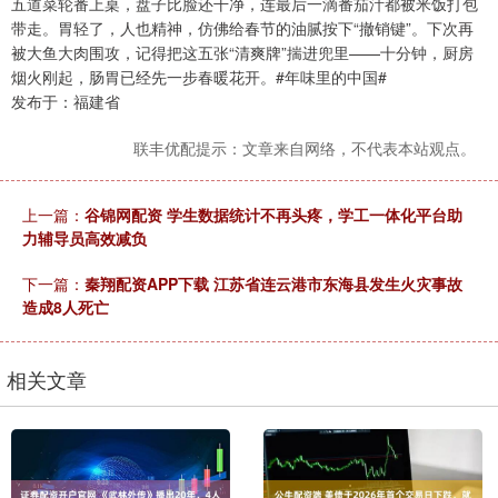
五道菜轮番上桌，盘子比脸还干净，连最后一滴番茄汁都被米饭打包
带走。胃轻了，人也精神，仿佛给春节的油腻按下“撤销键”。下次再
被大鱼大肉围攻，记得把这五张“清爽牌”揣进兜里——十分钟，厨房
烟火刚起，肠胃已经先一步春暖花开。#年味里的中国#
发布于：福建省
联丰优配提示：文章来自网络，不代表本站观点。
上一篇：
谷锦网配资 学生数据统计不再头疼，学工一体化平台助
力辅导员高效减负
下一篇：
秦翔配资APP下载 江苏省连云港市东海县发生火灾事故
造成8人死亡
相关文章