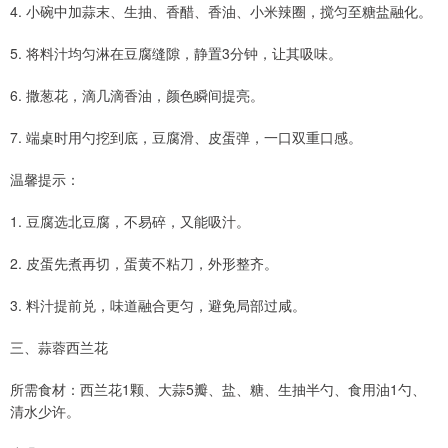
4. 小碗中加蒜末、生抽、香醋、香油、小米辣圈，搅匀至糖盐融化。
5. 将料汁均匀淋在豆腐缝隙，静置3分钟，让其吸味。
6. 撒葱花，滴几滴香油，颜色瞬间提亮。
7. 端桌时用勺挖到底，豆腐滑、皮蛋弹，一口双重口感。
温馨提示：
1. 豆腐选北豆腐，不易碎，又能吸汁。
2. 皮蛋先煮再切，蛋黄不粘刀，外形整齐。
3. 料汁提前兑，味道融合更匀，避免局部过咸。
三、蒜蓉西兰花
所需食材：西兰花1颗、大蒜5瓣、盐、糖、生抽半勺、食用油1勺、
清水少许。