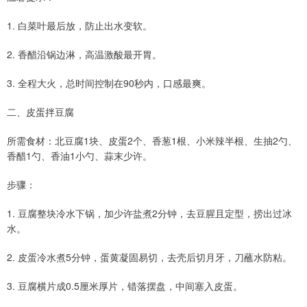
1. 白菜叶最后放，防止出水变软。
2. 香醋沿锅边淋，高温激酸最开胃。
3. 全程大火，总时间控制在90秒内，口感最爽。
二、皮蛋拌豆腐
所需食材：北豆腐1块、皮蛋2个、香葱1根、小米辣半根、生抽2勺、
香醋1勺、香油1小勺、蒜末少许。
步骤：
1. 豆腐整块冷水下锅，加少许盐煮2分钟，去豆腥且定型，捞出过冰
水。
2. 皮蛋冷水煮5分钟，蛋黄凝固易切，去壳后切月牙，刀蘸水防粘。
3. 豆腐横片成0.5厘米厚片，错落摆盘，中间塞入皮蛋。