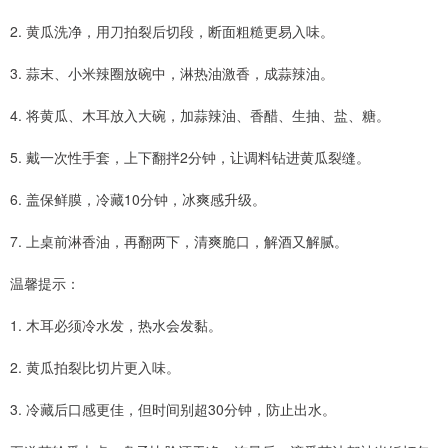
2. 黄瓜洗净，用刀拍裂后切段，断面粗糙更易入味。
3. 蒜末、小米辣圈放碗中，淋热油激香，成蒜辣油。
4. 将黄瓜、木耳放入大碗，加蒜辣油、香醋、生抽、盐、糖。
5. 戴一次性手套，上下翻拌2分钟，让调料钻进黄瓜裂缝。
6. 盖保鲜膜，冷藏10分钟，冰爽感升级。
7. 上桌前淋香油，再翻两下，清爽脆口，解酒又解腻。
温馨提示：
1. 木耳必须冷水发，热水会发黏。
2. 黄瓜拍裂比切片更入味。
3. 冷藏后口感更佳，但时间别超30分钟，防止出水。