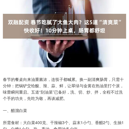
春节的餐桌向来油重酱浓，连筷子都喊累。换一副清爽肠胃，只需十
分钟：把锅铲交给酸、辣、蒜、鲜，让翠绿与金黄在热油里打个滚，
味蕾瞬间重启。五道“刮油菜”已备好，洗、切、炒、拌，全程不过洗
个手的功夫，先吃为敬，再谈减肥。
一、醋溜白菜
所需食材：大白菜400克、干辣椒3个、蒜末1小勺、香醋2勺、生抽1
勺、白糖1小勺、盐、香油、食用油各少许。