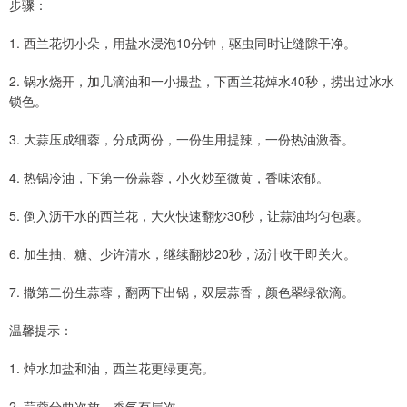
步骤：
1. 西兰花切小朵，用盐水浸泡10分钟，驱虫同时让缝隙干净。
2. 锅水烧开，加几滴油和一小撮盐，下西兰花焯水40秒，捞出过冰水
锁色。
3. 大蒜压成细蓉，分成两份，一份生用提辣，一份热油激香。
4. 热锅冷油，下第一份蒜蓉，小火炒至微黄，香味浓郁。
5. 倒入沥干水的西兰花，大火快速翻炒30秒，让蒜油均匀包裹。
6. 加生抽、糖、少许清水，继续翻炒20秒，汤汁收干即关火。
7. 撒第二份生蒜蓉，翻两下出锅，双层蒜香，颜色翠绿欲滴。
温馨提示：
1. 焯水加盐和油，西兰花更绿更亮。
2. 蒜蓉分两次放，香气有层次。