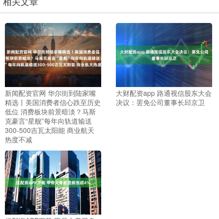
相关文章
新闻配资官网 华尔街到陆家嘴
大财配资app 路通视信股东大会
精选丨美国消费者信心跌至历史
决议：罢免公司董事长邱京卫
低位 消费板块前景暗淡？马斯
克豪言“星舰”每年向轨道输送
300-500吉瓦太阳能 商业航天
热度不减