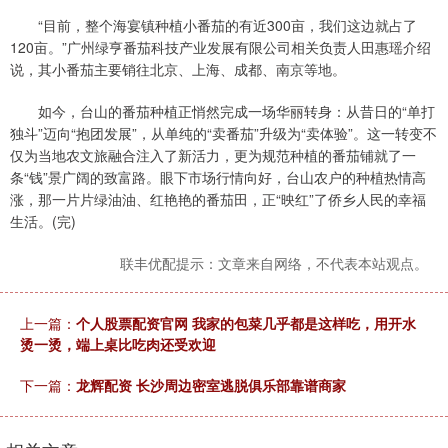
“目前，整个海宴镇种植小番茄的有近300亩，我们这边就占了
120亩。”广州绿亨番茄科技产业发展有限公司相关负责人田惠瑶介绍
说，其小番茄主要销往北京、上海、成都、南京等地。
如今，台山的番茄种植正悄然完成一场华丽转身：从昔日的“单打
独斗”迈向“抱团发展”，从单纯的“卖番茄”升级为“卖体验”。这一转变不
仅为当地农文旅融合注入了新活力，更为规范种植的番茄铺就了一
条“钱”景广阔的致富路。眼下市场行情向好，台山农户的种植热情高
涨，那一片片绿油油、红艳艳的番茄田，正“映红”了侨乡人民的幸福
生活。(完)
联丰优配提示：文章来自网络，不代表本站观点。
上一篇：
个人股票配资官网 我家的包菜几乎都是这样吃，用开水
烫一烫，端上桌比吃肉还受欢迎
下一篇：
龙辉配资 长沙周边密室逃脱俱乐部靠谱商家