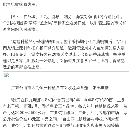
批售给收购商为主。
眼下，在台城、四九、都斛、端芬、海宴等镇(街)的沿途公路，
个别采摘园将“草莓”“圣女果”等标识立在路口处，吸引着过路的市民和
游客纷纷入园采摘。
“这边种植的小番茄约有8亩，整个采摘期可延至清明前后。”台山
四九镇上蓢村种植户杨广锋介绍道，近期每逢周末入园采摘的客人最
多。阳光充足、温度持续在20摄氏度以上，会促进番茄成熟，每串番
茄都是从靠近叶腋处开始熟起，采摘时要注意从底部往上看，番茄熟
透后的蒂部会往上翘。
广东台山市四九镇一种植户在采收蔬菜番茄。张王丰摄
“我们在四九塘虾村种植小番茄已有3年，今年种了约30亩，主要
有老千禧、青甜2号、香芒皇后三个品种。按去年的种植情况来看，亩
产可达2000至2500公斤，主要销往珠海、广州、江门等地的市场，每
公斤批售价在13元至16元之间。”台山四九镇塘虾村种植户胡永坚
说，他今年计划开放靠近路边的8亩番茄田供游客和市民入园采摘。