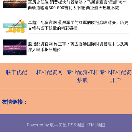
至历史低位 消费板块前景暗淡？马斯克豪言“星舰”每年
向轨道输送300-500吉瓦太阳能 商业航天热度不减
卓越汇配资官网 蓝黑军团与红军的欧冠巅峰对决：历史
交锋与当下较量的精彩碰撞
股指配资官网 许正宇：巩固香港国际财资管理中心及离
岸人民币枢纽地位
联丰优配
杠杆配资网
专业配资杠杆
专业杠杆配资
炒股
开户
友情链接：
Powered by
联丰优配
RSS地图
HTML地图