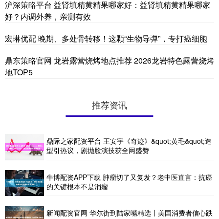
沪深策略平台 益肾填精黄精果哪家好：益肾填精黄精果哪家
好？内调外养，亲测有效
宏琳优配 晚期、多处骨转移！这颗“生物导弹”，专打癌细胞
鼎东策略官网 龙岩露营烧烤地点推荐 2026龙岩特色露营烧烤
地TOP5
推荐资讯
鼎际之家配资平台 王安宇《奇迹》&quot;黄毛&quot;造
型引热议，剧抛脸演技获全网盛赞
牛博配资APP下载 肿瘤切了又复发？老中医直言：抗癌
的关键根本不是消瘤
新闻配资官网 华尔街到陆家嘴精选丨美国消费者信心跌