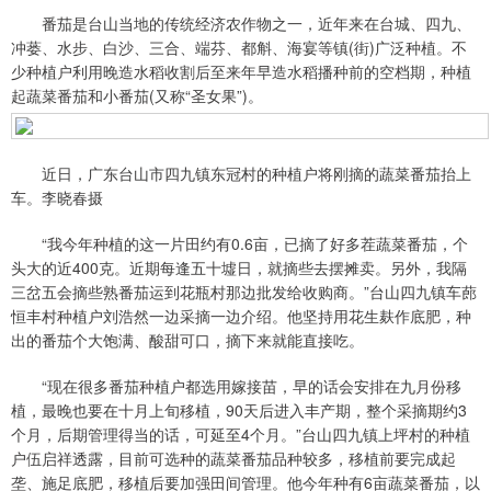
番茄是台山当地的传统经济农作物之一，近年来在台城、四九、
冲蒌、水步、白沙、三合、端芬、都斛、海宴等镇(街)广泛种植。不
少种植户利用晚造水稻收割后至来年早造水稻播种前的空档期，种植
起蔬菜番茄和小番茄(又称“圣女果”)。
近日，广东台山市四九镇东冠村的种植户将刚摘的蔬菜番茄抬上
车。李晓春摄
“我今年种植的这一片田约有0.6亩，已摘了好多茬蔬菜番茄，个
头大的近400克。近期每逢五十墟日，就摘些去摆摊卖。另外，我隔
三岔五会摘些熟番茄运到花瓶村那边批发给收购商。”台山四九镇车蓢
恒丰村种植户刘浩然一边采摘一边介绍。他坚持用花生麸作底肥，种
出的番茄个大饱满、酸甜可口，摘下来就能直接吃。
“现在很多番茄种植户都选用嫁接苗，早的话会安排在九月份移
植，最晚也要在十月上旬移植，90天后进入丰产期，整个采摘期约3
个月，后期管理得当的话，可延至4个月。”台山四九镇上坪村的种植
户伍启祥透露，目前可选种的蔬菜番茄品种较多，移植前要完成起
垄、施足底肥，移植后要加强田间管理。他今年种有6亩蔬菜番茄，以